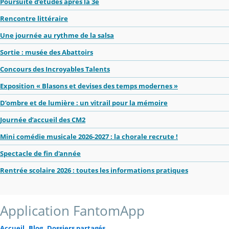
Poursuite d’études après la 3e
Rencontre littéraire
Une journée au rythme de la salsa
Sortie : musée des Abattoirs
Concours des Incroyables Talents
Exposition « Blasons et devises des temps modernes »
D’ombre et de lumière : un vitrail pour la mémoire
Journée d’accueil des CM2
Mini comédie musicale 2026-2027 : la chorale recrute !
Spectacle de fin d'année
Rentrée scolaire 2026 : toutes les informations pratiques
Application FantomApp
Accueil
Blog
Dossiers partagés