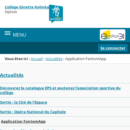
Panneau de gestion des cookies
Collège Ginette Kolinka
Menu de la rubrique
Contenu
Seysses
MENU
Se connecter
Vous êtes ici :
Accueil
›
Actualités
›
Application FantomApp
Actualités
Découvrez le catalogue EPS et soutenez l'association sportive du
collège
Sortie : la Cité de l'Espace
Sortie : Opéra National du Capitole
Application FantomApp