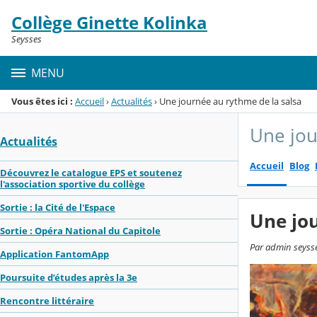
Panneau de gestion des cookies
Collège Ginette Kolinka
Menu de la rubrique
Contenu
Seysses
MENU
Vous êtes ici :
Accueil
›
Actualités
›
Une journée au rythme de la salsa
Une jou
Actualités
Accueil
Blog
Découvrez le catalogue EPS et soutenez
l'association sportive du collège
Sortie : la Cité de l'Espace
Une jou
Sortie : Opéra National du Capitole
Par admin seysses
Application FantomApp
Poursuite d’études après la 3e
Rencontre littéraire