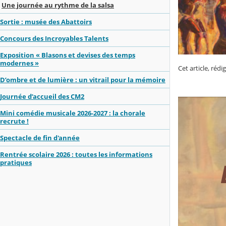
Une journée au rythme de la salsa
Sortie : musée des Abattoirs
Concours des Incroyables Talents
Exposition « Blasons et devises des temps
modernes »
Cet article, réd
D’ombre et de lumière : un vitrail pour la mémoire
Journée d’accueil des CM2
Mini comédie musicale 2026-2027 : la chorale
recrute !
Spectacle de fin d'année
Rentrée scolaire 2026 : toutes les informations
pratiques