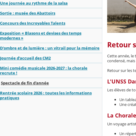
Une journée au rythme de la salsa
Sortie : musée des Abattoirs
Concours des Incroyables Talents
Exposition « Blasons et devises des temps
modernes »
Retour s
D’ombre et de lumière : un vitrail pour la mémoire
Cette année, le 
Journée d’accueil des CM2
condensé, mais 
Mini comédie musicale 2026-2027 : la chorale
Retour sur les t
recrute !
L'UNSS Da
Spectacle de fin d'année
Les élèves de to
Rentrée scolaire 2026 : toutes les informations
pratiques
Un table
Une créat
La Choral
Un voyage artist
Un
répert