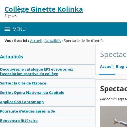
Panneau de gestion des cookies
Collège Ginette Kolinka
Menu de la rubrique
Contenu
Seysses
MENU
Vous êtes ici :
Accueil
›
Actualités
›
Spectacle de fin d'année
Spectac
Actualités
Accueil
Blog
Découvrez le catalogue EPS et soutenez
l'association sportive du collège
Sortie : la Cité de l'Espace
Spectac
Sortie : Opéra National du Capitole
Par admin seysses
Application FantomApp
Poursuite d’études après la 3e
Rencontre littéraire