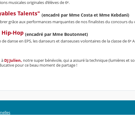
ions musicales originales d’élèves de 6ᵉ.
yables Talents"
(encadré par Mme Costa et Mme Kebdani)
vibrer grâce aux performances marquantes de nos finalistes du concours du
 Hip-Hop
(encadré par Mme Boutonnet)
le de danse en EPS, les danseurs et danseuses volontaires de la classe de 6ᵉ
i
à
DJ Julien,
notre super bénévole, qui a assuré la technique (lumières et son
cative pour ce beau moment de partage !
nelles