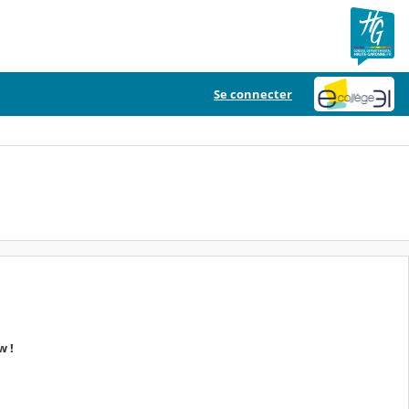
Se connecter
w !