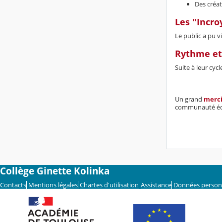
Des créat
Les "Incro
Le public a pu 
Rythme et
Suite à leur cyc
Un grand
merc
communauté édu
Collège Ginette Kolinka
Contacts
Mentions légales
Chartes d'utilisation
Assistance
Données person